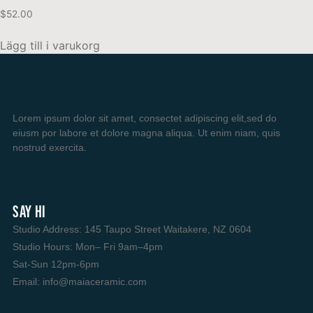
$
52.00
Lägg till i varukorg
Lorem ipsum dolor sit amet, consectet adipiscing elit,sed do
eiusm por labore et dolore magna aliqua. Ut enim niam, quis
nostrud exercita.
SAY HI
Studio Address: 145 Taupo Street Waitakere, NZ 0604
Studio Hours: Mon– Fri 9am–4pm
Sat-Sun 12pm-6pm
Email: info@maiaceramic.com